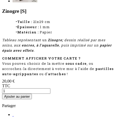
Zinogre [S]
•Taille :
21x29 cm
•Épaisseur :
1
mm
•Matériau :
Papier
Tableau représentan
t
un
Zinogre;
dessin réalisé par mes
soins, aux
encres, à l'aquarelle
, puis imprimé sur un
papier
épais avec effets
.
COMMENT AFFICHER VOTRE CARTE ?
Vous pouvez choisir de la mettre
sous cadre
, ou
accrochez-la directement à votre mur à l'aide de
pastilles
auto-agrippantes
ou d'
attaches
!
20,00 €
TTC
Ajouter au panier
Partager