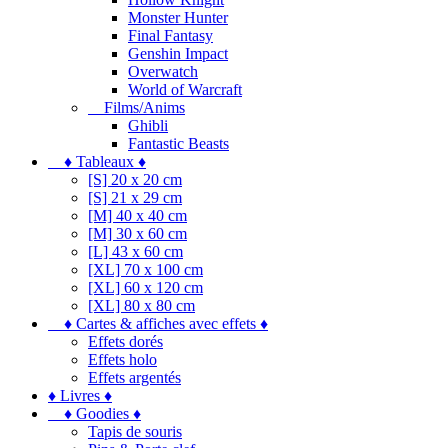
Monster Hunter
Final Fantasy
Genshin Impact
Overwatch
World of Warcraft
Films/Anims
Ghibli
Fantastic Beasts
♦ Tableaux ♦
[S] 20 x 20 cm
[S] 21 x 29 cm
[M] 40 x 40 cm
[M] 30 x 60 cm
[L] 43 x 60 cm
[XL] 70 x 100 cm
[XL] 60 x 120 cm
[XL] 80 x 80 cm
♦ Cartes & affiches avec effets ♦
Effets dorés
Effets holo
Effets argentés
♦ Livres ♦
♦ Goodies ♦
Tapis de souris