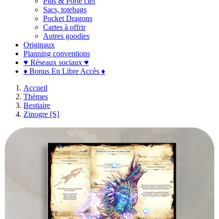
Pins & Porte clef
Sacs, totebags
Pocket Dragons
Cartes à offrir
Autres goodies
Originaux
Planning conventions
♥ Réseaux sociaux ♥
♦ Bonus En Libre Accès ♦
Accueil
Thèmes
Bestiaire
Zinogre [S]