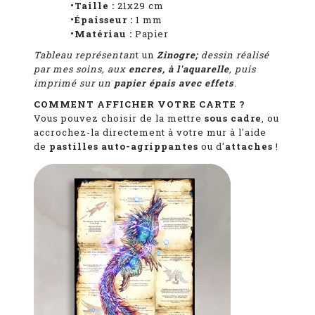
•Taille :
21x29 cm
•Épaisseur :
1
mm
•Matériau :
Papier
Tableau représentan
t
un
Zinogre;
dessin réalisé
par mes soins, aux
encres, à l'aquarelle
, puis
imprimé sur un
papier épais avec effets
.
COMMENT AFFICHER VOTRE CARTE ?
Vous pouvez choisir de la mettre
sous cadre
, ou
accrochez-la directement à votre mur à l'aide
de
pastilles auto-agrippantes
ou d'
attaches
!