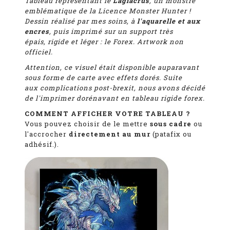
Tableau représentant
le
Lagiacrus
, un monstre
emblématique de la Licence Monster Hunter !
D
essin réalisé par mes soins, à
l'aquarelle et aux
encres
, puis imprimé
sur un support très
épais, rigide et léger : le Forex. Artwork non
officiel.
Attention, ce visuel était disponible auparavant
sous forme de carte avec effets dorés. Suite
aux complications post-brexit, nous avons décidé
de l'imprimer dorénavant en tableau rigide forex.
COMMENT AFFICHER VOTRE TABLEAU ?
Vous pouvez choisir de le mettre
sous cadre
ou
l'accrocher
directement au mur
(patafix ou
adhésif.).