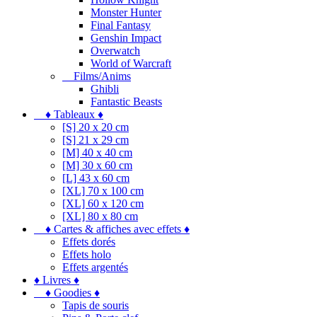
Monster Hunter
Final Fantasy
Genshin Impact
Overwatch
World of Warcraft
Films/Anims
Ghibli
Fantastic Beasts
♦ Tableaux ♦
[S] 20 x 20 cm
[S] 21 x 29 cm
[M] 40 x 40 cm
[M] 30 x 60 cm
[L] 43 x 60 cm
[XL] 70 x 100 cm
[XL] 60 x 120 cm
[XL] 80 x 80 cm
♦ Cartes & affiches avec effets ♦
Effets dorés
Effets holo
Effets argentés
♦ Livres ♦
♦ Goodies ♦
Tapis de souris