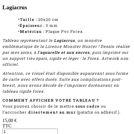
Lagiacrus
•Taille :
20x20 cm
•Épaisseur :
3
mm
•Matériau :
Plaque Pvc Forex.
Tableau représentant
le
Lagiacrus
, un monstre
emblématique de la Licence Monster Hunter ! D
essin réalisé
par mes soins, à
l'aquarelle et aux encres
, puis imprimé
sur
un support très épais, rigide et léger : le Forex. Artwork non
officiel.
Attention, ce visuel était disponible auparavant sous forme
de carte avec effets dorés. Suite aux complications post-
brexit, nous avons décidé de l'imprimer dorénavant en
tableau rigide forex.
COMMENT AFFICHER VOTRE TABLEAU ?
Vous pouvez choisir de le mettre
sous cadre
ou
l'accrocher
directement au mur
(patafix ou adhésif.).
15,00 €
TTC