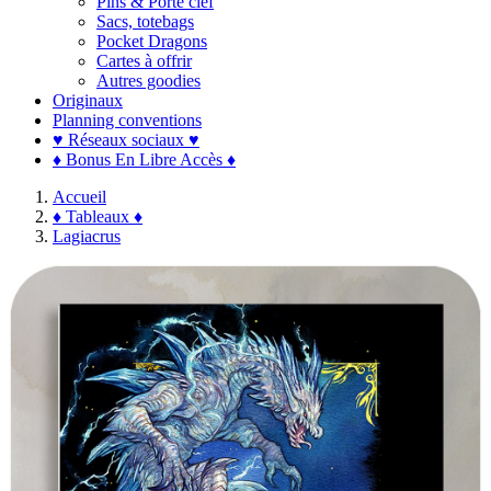
Pins & Porte clef
Sacs, totebags
Pocket Dragons
Cartes à offrir
Autres goodies
Originaux
Planning conventions
♥ Réseaux sociaux ♥
♦ Bonus En Libre Accès ♦
Accueil
♦ Tableaux ♦
Lagiacrus