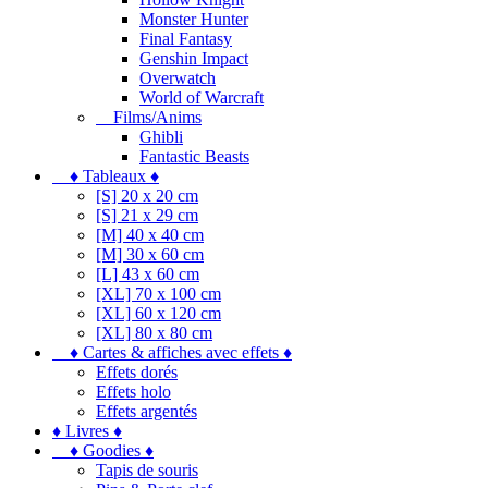
Monster Hunter
Final Fantasy
Genshin Impact
Overwatch
World of Warcraft
Films/Anims
Ghibli
Fantastic Beasts
♦ Tableaux ♦
[S] 20 x 20 cm
[S] 21 x 29 cm
[M] 40 x 40 cm
[M] 30 x 60 cm
[L] 43 x 60 cm
[XL] 70 x 100 cm
[XL] 60 x 120 cm
[XL] 80 x 80 cm
♦ Cartes & affiches avec effets ♦
Effets dorés
Effets holo
Effets argentés
♦ Livres ♦
♦ Goodies ♦
Tapis de souris