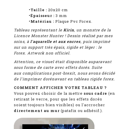
•Taille :
20x20 cm
•Épaisseur :
3
mm
•Matériau :
Plaque Pvc Forex.
Tableau représentant
le
Kirin
, un monstre de la
Licence Monster Hunter ! D
essin réalisé par mes
soins, à
l'aquarelle et aux encres
, puis imprimé
sur un support très épais, rigide et léger : le
Forex. Artwork non officiel.
Attention, ce visuel était disponible auparavant
sous forme de carte avec effets dorés. Suite
aux complications post-brexit, nous avons décidé
de l'imprimer dorénavant en tableau rigide forex.
COMMENT AFFICHER VOTRE TABLEAU ?
Vous pouvez choisir de la mettre
sous cadre
(en
retirant le verre, pour que les effets dorés
soient toujours bien visibles)
ou l'accrocher
directement au mur
(patafix ou adhésif.).