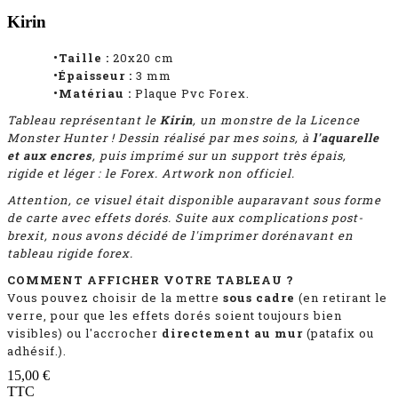
Kirin
•Taille :
20x20 cm
•Épaisseur :
3
mm
•Matériau :
Plaque Pvc Forex.
Tableau représentant
le
Kirin
, un monstre de la Licence
Monster Hunter ! D
essin réalisé par mes soins, à
l'aquarelle
et aux encres
, puis imprimé sur un support très épais,
rigide et léger : le Forex. Artwork non officiel.
Attention, ce visuel était disponible auparavant sous forme
de carte avec effets dorés. Suite aux complications post-
brexit, nous avons décidé de l'imprimer dorénavant en
tableau rigide forex.
COMMENT AFFICHER VOTRE TABLEAU ?
Vous pouvez choisir de la mettre
sous cadre
(en retirant le
verre, pour que les effets dorés soient toujours bien
visibles)
ou l'accrocher
directement au mur
(patafix ou
adhésif.).
15,00 €
TTC