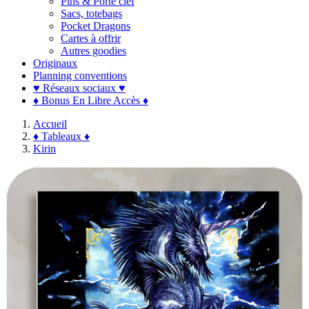
Pins & Porte clef
Sacs, totebags
Pocket Dragons
Cartes à offrir
Autres goodies
Originaux
Planning conventions
♥ Réseaux sociaux ♥
♦ Bonus En Libre Accès ♦
Accueil
♦ Tableaux ♦
Kirin