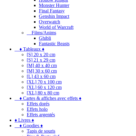
Monster Hunter
Final Fantasy
Genshin Impact
Overwatch
World of Warcraft
Films/Anims
Ghibli
Fantastic Beasts
♦ Tableaux ♦
[S] 20 x 20 cm
[S] 21 x 29 cm
[M] 40 x 40 cm
[M] 30 x 60 cm
[L] 43 x 60 cm
[XL] 70 x 100 cm
[XL] 60 x 120 cm
[XL] 80 x 80 cm
♦ Cartes & affiches avec effets ♦
Effets dorés
Effets holo
Effets argentés
♦ Livres ♦
♦ Goodies ♦
Tapis de souris