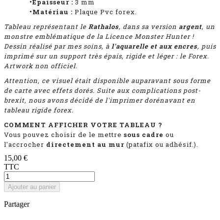
•Épaisseur :
3
mm
•Matériau :
Plaque Pvc forex.
Tableau représentant
le
Rathalos
, dans sa version
argent
, un
monstre emblématique de la Licence Monster Hunter !
D
essin réalisé par mes soins, à
l'aquarelle et aux encres
, puis
imprimé
sur un support très épais, rigide et léger : le Forex.
Artwork non officiel.
Attention, ce visuel était disponible auparavant sous forme
de carte avec effets dorés. Suite aux complications post-
brexit, nous avons décidé de l'imprimer dorénavant en
tableau rigide forex.
COMMENT AFFICHER VOTRE TABLEAU ?
Vous pouvez choisir de le mettre
sous cadre
ou
l'accrocher
directement au mur
(patafix ou adhésif.).
15,00 €
TTC
Ajouter au panier
Partager