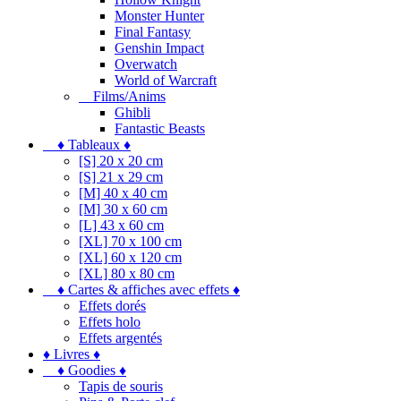
Monster Hunter
Final Fantasy
Genshin Impact
Overwatch
World of Warcraft
Films/Anims
Ghibli
Fantastic Beasts
♦ Tableaux ♦
[S] 20 x 20 cm
[S] 21 x 29 cm
[M] 40 x 40 cm
[M] 30 x 60 cm
[L] 43 x 60 cm
[XL] 70 x 100 cm
[XL] 60 x 120 cm
[XL] 80 x 80 cm
♦ Cartes & affiches avec effets ♦
Effets dorés
Effets holo
Effets argentés
♦ Livres ♦
♦ Goodies ♦
Tapis de souris