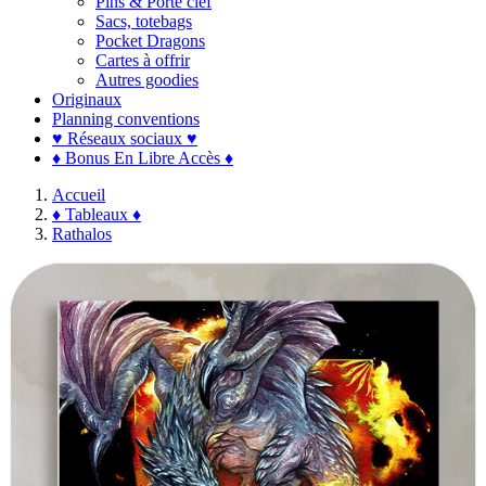
Pins & Porte clef
Sacs, totebags
Pocket Dragons
Cartes à offrir
Autres goodies
Originaux
Planning conventions
♥ Réseaux sociaux ♥
♦ Bonus En Libre Accès ♦
Accueil
♦ Tableaux ♦
Rathalos