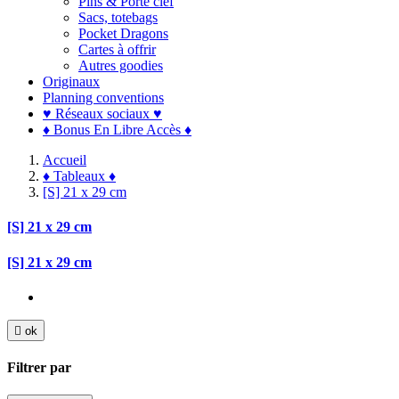
Pins & Porte clef
Sacs, totebags
Pocket Dragons
Cartes à offrir
Autres goodies
Originaux
Planning conventions
♥ Réseaux sociaux ♥
♦ Bonus En Libre Accès ♦
Accueil
♦ Tableaux ♦
[S] 21 x 29 cm
[S] 21 x 29 cm
[S] 21 x 29 cm

ok
Filtrer par