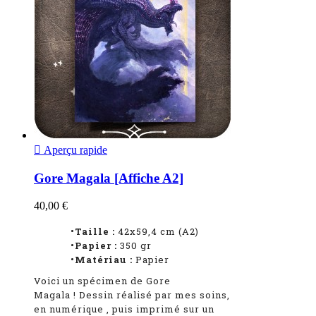

Aperçu rapide
Gore Magala [Affiche A2]
40,00 €
•Taille :
42x59,4 cm (A2)
•Papier :
350 gr
•Matériau :
Papier
Voici un spécimen de Gore
Magala
!
Dessin réalisé par mes soins,
en numérique
, puis imprimé sur un