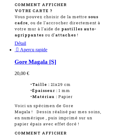
COMMENT AFFICHER
VOTRE CARTE ?
Vous pouvez choisir de la mettre
sous
cadre
, ou de l'accrocher directement à
votre mur à l'aide de
pastilles auto-
agrippantes
ou d'
attaches
!
Détail

Aperçu rapide
Gore Magala [S]
20,00 €
•Taille :
21x29 cm
•Épaisseur :
1
mm
•Matériau :
Papier
Voici un spécimen de Gore
Magala
!
Dessin réalisé par mes soins,
en numérique
, puis imprimé sur un
papier épais avec effet doré !
COMMENT AFFICHER