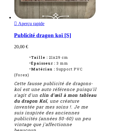

Aperçu rapide
Publicité dragon koï [S]
20,00 €
•Taille :
21x29 cm
•Épaisseur :
3
mm
•Matériau :
Support PVC
(Forex)
Cette fausse publicité de dragons-
koï est une auto référence puisqu'il
s'agit d'un
clin d'œil à mon tableau
du dragon Koï
, une créature
inventée par mes soins !. Je me
suis inspirée des anciennes
publicités (années 50-60) un peu
vintage que j'affectionne
beaucoup.