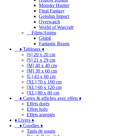
Monster Hunter
Final Fantasy
Genshin Impact
Overwatch
World of Warcraft
Films/Anims
Ghibli
Fantastic Beasts
♦ Tableaux ♦
[S] 20 x 20 cm
[S] 21 x 29 cm
[M] 40 x 40 cm
[M] 30 x 60 cm
[L] 43 x 60 cm
[XL] 70 x 100 cm
[XL] 60 x 120 cm
[XL] 80 x 80 cm
♦ Cartes & affiches avec effets ♦
Effets dorés
Effets holo
Effets argentés
♦ Livres ♦
♦ Goodies ♦
Tapis de souris