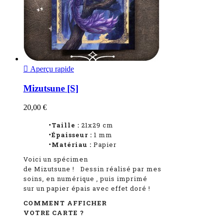

Aperçu rapide
Mizutsune [S]
20,00 €
•Taille :
21x29 cm
•Épaisseur :
1
mm
•Matériau :
Papier
Voici un spécimen
de Mizutsune
!
Dessin réalisé par mes
soins, en numérique
, puis imprimé
sur un papier épais avec effet doré !
COMMENT AFFICHER
VOTRE CARTE ?