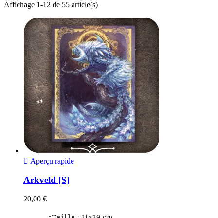
Affichage 1-12 de 55 article(s)

Aperçu rapide
Arkveld [S]
20,00 €
•Taille :
21x29 cm