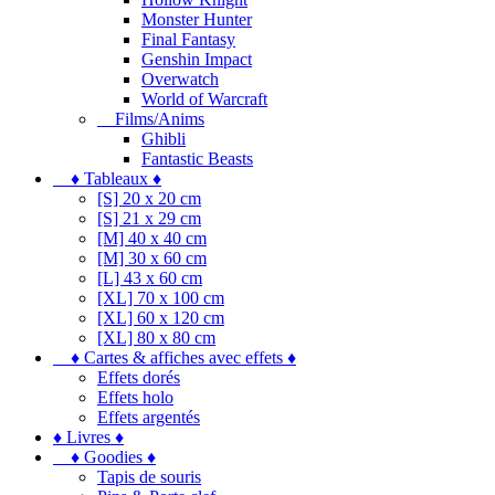
Monster Hunter
Final Fantasy
Genshin Impact
Overwatch
World of Warcraft
Films/Anims
Ghibli
Fantastic Beasts
♦ Tableaux ♦
[S] 20 x 20 cm
[S] 21 x 29 cm
[M] 40 x 40 cm
[M] 30 x 60 cm
[L] 43 x 60 cm
[XL] 70 x 100 cm
[XL] 60 x 120 cm
[XL] 80 x 80 cm
♦ Cartes & affiches avec effets ♦
Effets dorés
Effets holo
Effets argentés
♦ Livres ♦
♦ Goodies ♦
Tapis de souris