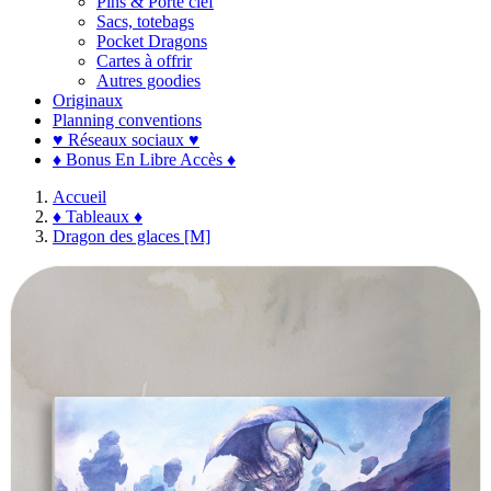
Pins & Porte clef
Sacs, totebags
Pocket Dragons
Cartes à offrir
Autres goodies
Originaux
Planning conventions
♥ Réseaux sociaux ♥
♦ Bonus En Libre Accès ♦
Accueil
♦ Tableaux ♦
Dragon des glaces [M]