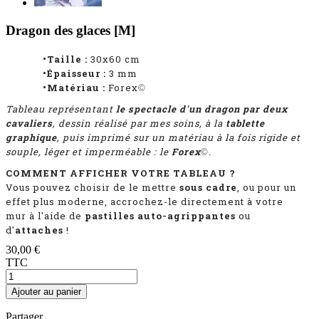
Dragon des glaces [M]
•Taille :
30x60 cm
•Épaisseur :
3 mm
•Matériau :
Forex
©
Tableau représentant
le spectacle d'un dragon par deux
cavaliers
, dessin réalisé par mes soins, à la
tablette
graphique
, puis imprimé sur un matériau à la fois rigide et
souple, léger et imperméable : le
Forex
.
©
COMMENT AFFICHER VOTRE TABLEAU ?
Vous pouvez choisir de le mettre
sous cadre
, ou pour un
effet plus moderne, accrochez-le directement à votre
mur à l'aide de
pastilles auto-agrippantes
ou
d'
attaches
!
30,00 €
TTC
Ajouter au panier
Partager