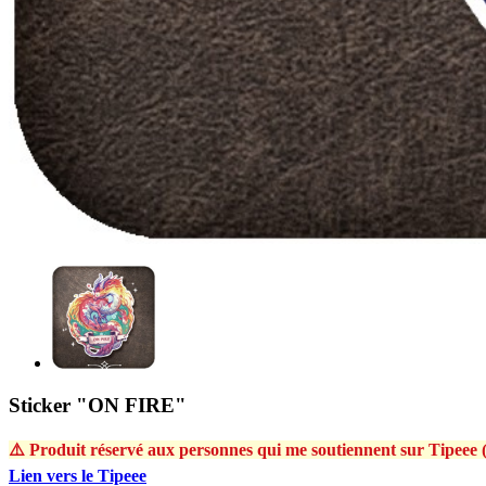
Sticker "ON FIRE"
⚠️ Produit réservé aux personnes qui me soutiennent sur Tipeee (
Lien vers le Tipeee