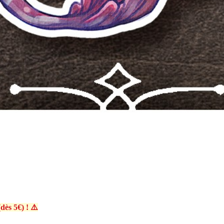
dès 5€) ! ⚠️