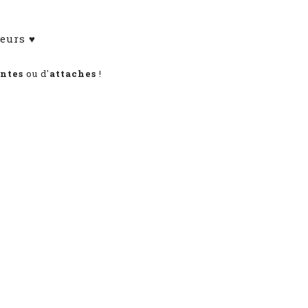
eurs ♥
antes
ou d'
attaches
!