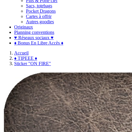
Pins & Porte clef
Sacs, totebags
Pocket Dragons
Cartes à offrir
Autres goodies
Originaux
Planning conventions
♥ Réseaux sociaux ♥
♦ Bonus En Libre Accès ♦
Accueil
♦ TIPEEE ♦
Sticker "ON FIRE"