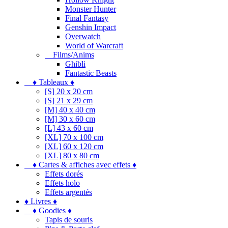
Monster Hunter
Final Fantasy
Genshin Impact
Overwatch
World of Warcraft
Films/Anims
Ghibli
Fantastic Beasts
♦ Tableaux ♦
[S] 20 x 20 cm
[S] 21 x 29 cm
[M] 40 x 40 cm
[M] 30 x 60 cm
[L] 43 x 60 cm
[XL] 70 x 100 cm
[XL] 60 x 120 cm
[XL] 80 x 80 cm
♦ Cartes & affiches avec effets ♦
Effets dorés
Effets holo
Effets argentés
♦ Livres ♦
♦ Goodies ♦
Tapis de souris