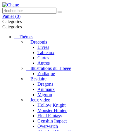
Panier
(0)
Categories
Categories
Thèmes
Draconis
Livres
Tableaux
Cartes
Autres
Illustrations du Tipeee
Zodiaque
Bestiaire
Dragons
Animaux
Mignon
Jeux video
Hollow Knight
Monster Hunter
Final Fantasy
Genshin Impact
Overwatch