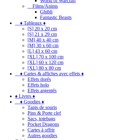
World of Warcraft
Films/Anims
Ghibli
Fantastic Beasts
♦ Tableaux ♦
[S] 20 x 20 cm
[S] 21 x 29 cm
[M] 40 x 40 cm
[M] 30 x 60 cm
[L] 43 x 60 cm
[XL] 70 x 100 cm
[XL] 60 x 120 cm
[XL] 80 x 80 cm
♦ Cartes & affiches avec effets ♦
Effets dorés
Effets holo
Effets argentés
♦ Livres ♦
♦ Goodies ♦
Tapis de souris
Pins & Porte clef
Sacs, totebags
Pocket Dragons
Cartes à offrir
Autres goodies