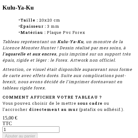
Kulu-Ya-Ku
•Taille :
20x20 cm
•Épaisseur :
3
mm
•Matériau :
Plaque Pvc Forex
Tableau représentant
un
Kulu-Ya-Ku
, un monstre de la
Licence Monster Hunter ! D
essin réalisé par mes soins, à
l'aquarelle et aux encres
, puis imprimé
sur un support très
épais, rigide et léger : le Forex. Artwork non officiel.
Attention, ce visuel était disponible auparavant sous forme
de carte avec effets dorés. Suite aux complications post-
brexit, nous avons décidé de l'imprimer dorénavant en
tableau rigide forex.
COMMENT AFFICHER VOTRE TABLEAU ?
Vous pouvez choisir de le mettre
sous cadre
ou
l'accrocher
directement au mur
(patafix ou adhésif.).
15,00 €
TTC
Ajouter au panier