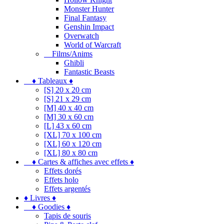
Monster Hunter
Final Fantasy
Genshin Impact
Overwatch
World of Warcraft
Films/Anims
Ghibli
Fantastic Beasts
♦ Tableaux ♦
[S] 20 x 20 cm
[S] 21 x 29 cm
[M] 40 x 40 cm
[M] 30 x 60 cm
[L] 43 x 60 cm
[XL] 70 x 100 cm
[XL] 60 x 120 cm
[XL] 80 x 80 cm
♦ Cartes & affiches avec effets ♦
Effets dorés
Effets holo
Effets argentés
♦ Livres ♦
♦ Goodies ♦
Tapis de souris