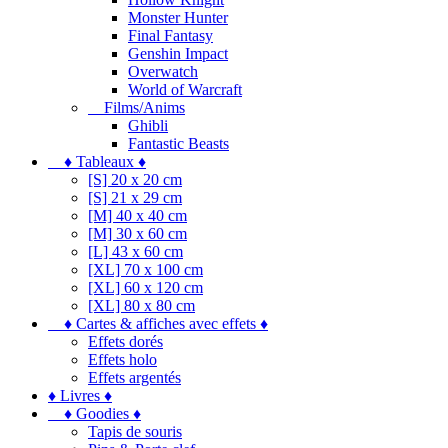
Monster Hunter
Final Fantasy
Genshin Impact
Overwatch
World of Warcraft
Films/Anims
Ghibli
Fantastic Beasts
♦ Tableaux ♦
[S] 20 x 20 cm
[S] 21 x 29 cm
[M] 40 x 40 cm
[M] 30 x 60 cm
[L] 43 x 60 cm
[XL] 70 x 100 cm
[XL] 60 x 120 cm
[XL] 80 x 80 cm
♦ Cartes & affiches avec effets ♦
Effets dorés
Effets holo
Effets argentés
♦ Livres ♦
♦ Goodies ♦
Tapis de souris