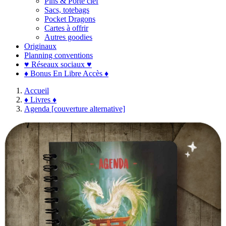
Pins & Porte clef
Sacs, totebags
Pocket Dragons
Cartes à offrir
Autres goodies
Originaux
Planning conventions
♥ Réseaux sociaux ♥
♦ Bonus En Libre Accès ♦
Accueil
♦ Livres ♦
Agenda [couverture alternative]