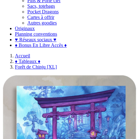
Pins & Porte clef
Sacs, totebags
Pocket Dragons
Cartes à offrir
Autres goodies
Originaux
Planning conventions
♥ Réseaux sociaux ♥
♦ Bonus En Libre Accès ♦
Accueil
♦ Tableaux ♦
Forêt de Chinju [XL]