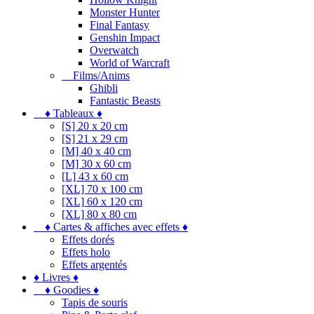
Monster Hunter
Final Fantasy
Genshin Impact
Overwatch
World of Warcraft
Films/Anims
Ghibli
Fantastic Beasts
♦ Tableaux ♦
[S] 20 x 20 cm
[S] 21 x 29 cm
[M] 40 x 40 cm
[M] 30 x 60 cm
[L] 43 x 60 cm
[XL] 70 x 100 cm
[XL] 60 x 120 cm
[XL] 80 x 80 cm
♦ Cartes & affiches avec effets ♦
Effets dorés
Effets holo
Effets argentés
♦ Livres ♦
♦ Goodies ♦
Tapis de souris