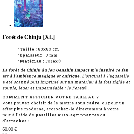
Forêt de Chinju [XL]
•Taille :
80x80 cm
•Épaisseur :
3 mm
•Matériau :
Forex
©
La forêt de Chinju du jeu Genshin Impact m'a inspiré ce fan
art à l'ambiance magique et onirique.
L'original à l'aquarelle
a été scanné puis i
mprimé sur un matériau à la fois rigide et
souple, léger et imperméable : le
Forex
.
©
COMMENT AFFICHER VOTRE TABLEAU ?
Vous pouvez choisir de le mettre
sous cadre
, ou pour un
effet plus moderne, accrochez-le directement à votre
mur à l'aide de
pastilles auto-agrippantes
ou
d'
attaches
!
60,00 €