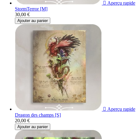

Aperçu rapide
StormTerror [M]
30,00 €
Ajouter au panier

Aperçu rapide
Dragon des champs [S]
20,00 €
Ajouter au panier