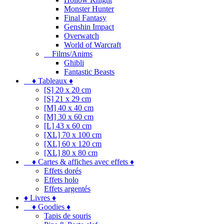
Monster Hunter
Final Fantasy
Genshin Impact
Overwatch
World of Warcraft
Films/Anims
Ghibli
Fantastic Beasts
♦ Tableaux ♦
[S] 20 x 20 cm
[S] 21 x 29 cm
[M] 40 x 40 cm
[M] 30 x 60 cm
[L] 43 x 60 cm
[XL] 70 x 100 cm
[XL] 60 x 120 cm
[XL] 80 x 80 cm
♦ Cartes & affiches avec effets ♦
Effets dorés
Effets holo
Effets argentés
♦ Livres ♦
♦ Goodies ♦
Tapis de souris