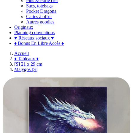
Pins & Porte clef
Sacs, totebags
Pocket Dragons
Cartes à offrir
Autres goodies
Originaux
Planning conventions
♥ Réseaux sociaux ♥
♦ Bonus En Libre Accès ♦
Accueil
♦ Tableaux ♦
[S] 21 x 29 cm
Malygos [S]