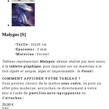
Malygos [S]
•Taille :
21x29 cm
•Épaisseur :
3 mm
•Matériau :
Forex
©
Tableau représentant
Malygos
, dessin réalisé par mes soins,
à la
tablette graphique
, puis imprimé sur un matériau à la
fois rigide et souple, léger et imperméable : le
Forex
.
©
COMMENT AFFICHER VOTRE TABLEAU ?
Vous pouvez choisir de le mettre
sous cadre
, ou pour un
effet plus moderne, accrochez-le directement à votre
mur à l'aide de
pastilles auto-agrippantes
ou
d'
attaches
!
20,00 €
TTC