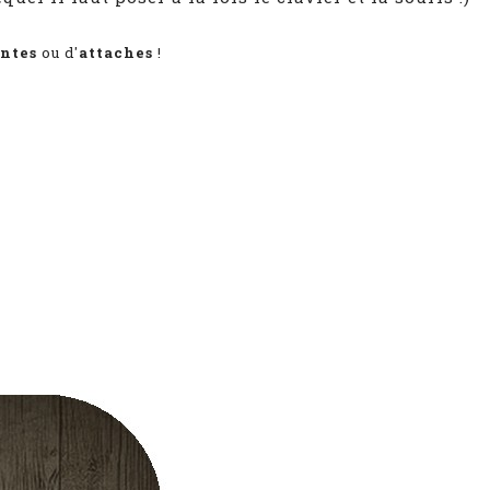
antes
ou d'
attaches
!