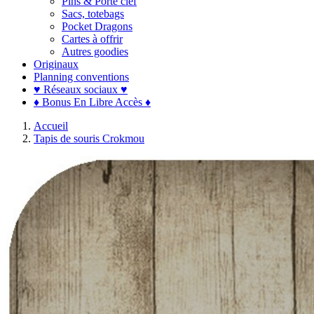
Pins & Porte clef
Sacs, totebags
Pocket Dragons
Cartes à offrir
Autres goodies
Originaux
Planning conventions
♥ Réseaux sociaux ♥
♦ Bonus En Libre Accès ♦
Accueil
Tapis de souris Crokmou