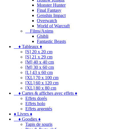
Monster Hunter
Final Fantasy
Genshin Impact
Overwatch
World of Warcraft
Films/Anims
Ghibli
Fantastic Beasts
♦ Tableaux ♦
[S] 20 x 20 cm
[S] 21 x 29 cm
[M] 40 x 40 cm
[M] 30 x 60 cm
[L] 43 x 60 cm
[XL] 70 x 100 cm
[XL] 60 x 120 cm
[XL] 80 x 80 cm
♦ Cartes & affiches avec effets ♦
Effets dorés
Effets holo
Effets argentés
♦ Livres ♦
♦ Goodies ♦
Tapis de souris