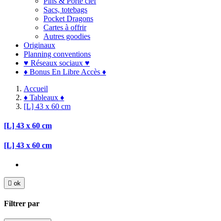
Pins & Porte clef
Sacs, totebags
Pocket Dragons
Cartes à offrir
Autres goodies
Originaux
Planning conventions
♥ Réseaux sociaux ♥
♦ Bonus En Libre Accès ♦
Accueil
♦ Tableaux ♦
[L] 43 x 60 cm
[L] 43 x 60 cm
[L] 43 x 60 cm

ok
Filtrer par