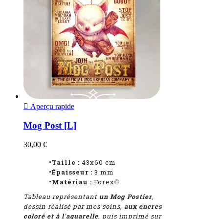

Aperçu rapide
Mog Post [L]
30,00 €
•Taille :
43x60 cm
•Épaisseur :
3 mm
•Matériau :
Forex
©
Tableau représentant
un Mog Postier
,
dessin réalisé par mes soins,
aux encres
coloré et à l'aquarelle
, puis imprimé sur