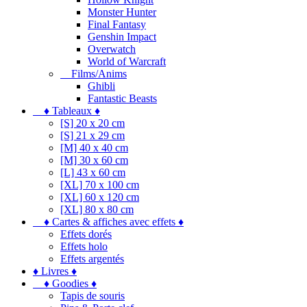
Monster Hunter
Final Fantasy
Genshin Impact
Overwatch
World of Warcraft
Films/Anims
Ghibli
Fantastic Beasts
♦ Tableaux ♦
[S] 20 x 20 cm
[S] 21 x 29 cm
[M] 40 x 40 cm
[M] 30 x 60 cm
[L] 43 x 60 cm
[XL] 70 x 100 cm
[XL] 60 x 120 cm
[XL] 80 x 80 cm
♦ Cartes & affiches avec effets ♦
Effets dorés
Effets holo
Effets argentés
♦ Livres ♦
♦ Goodies ♦
Tapis de souris