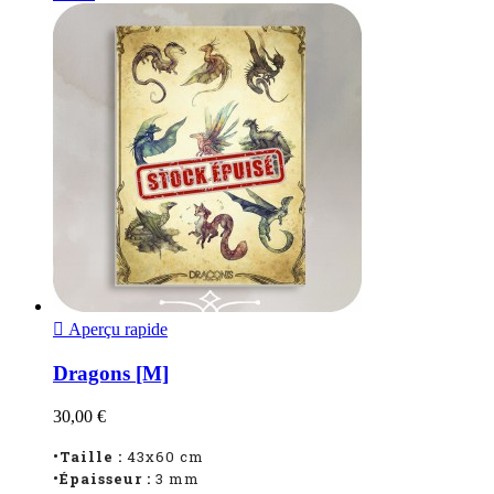

Aperçu rapide
Dragons [M]
30,00 €
•Taille :
43x60 cm
•Épaisseur :
3 mm