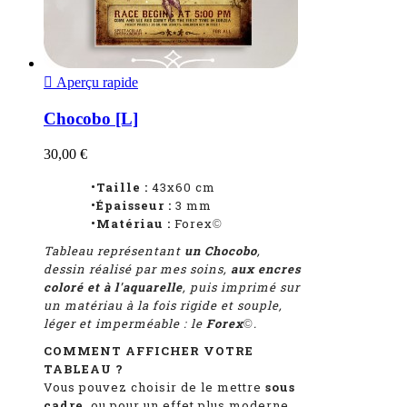

Aperçu rapide
Chocobo [L]
30,00 €
•Taille :
43x60 cm
•Épaisseur :
3 mm
•Matériau :
Forex
©
Tableau représentant
un Chocobo
,
dessin réalisé par mes soins,
aux encres
coloré et à l'aquarelle
, puis imprimé sur
un matériau à la fois rigide et souple,
léger et imperméable : le
Forex
.
©
COMMENT AFFICHER VOTRE
TABLEAU ?
Vous pouvez choisir de le mettre
sous
cadre
, ou pour un effet plus moderne,