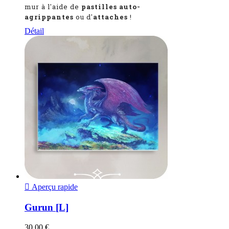
mur à l'aide de
pastilles auto-
agrippantes
ou d'
attaches
!
Détail

Aperçu rapide
Gurun [L]
30,00 €