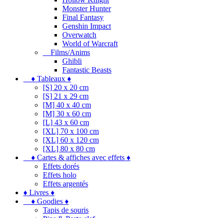
Monster Hunter
Final Fantasy
Genshin Impact
Overwatch
World of Warcraft
Films/Anims
Ghibli
Fantastic Beasts
♦ Tableaux ♦
[S] 20 x 20 cm
[S] 21 x 29 cm
[M] 40 x 40 cm
[M] 30 x 60 cm
[L] 43 x 60 cm
[XL] 70 x 100 cm
[XL] 60 x 120 cm
[XL] 80 x 80 cm
♦ Cartes & affiches avec effets ♦
Effets dorés
Effets holo
Effets argentés
♦ Livres ♦
♦ Goodies ♦
Tapis de souris