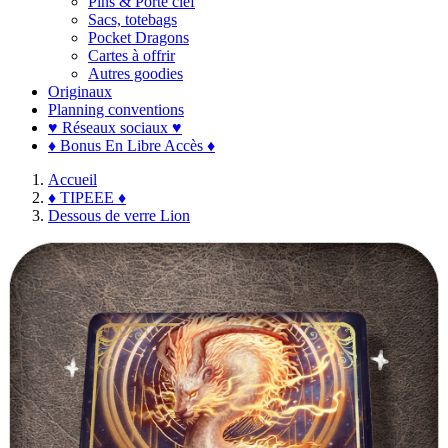
Pins & Porte clef
Sacs, totebags
Pocket Dragons
Cartes à offrir
Autres goodies
Originaux
Planning conventions
♥ Réseaux sociaux ♥
♦ Bonus En Libre Accès ♦
Accueil
♦ TIPEEE ♦
Dessous de verre Lion