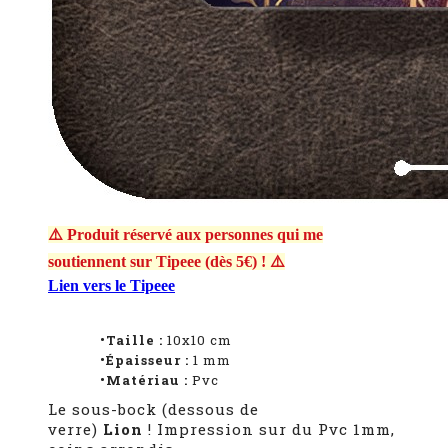
⚠️ Produit réservé aux personnes qui me
soutiennent sur Tipeee (dès 5€) ! ⚠️
Lien vers le Tipeee
•Taille :
10x10 cm
•Épaisseur :
1 mm
•Matériau :
Pvc
Le sous-bock (dessous de
verre)
Lion
! Impression sur du Pvc 1mm,