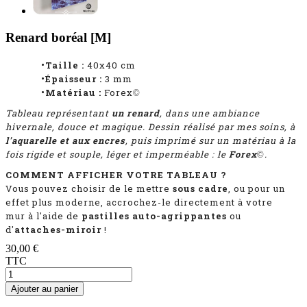
Renard boréal [M]
•Taille :
40x40 cm
•Épaisseur :
3 mm
•Matériau :
Forex
©
Tableau représentant
un renard
, dans une ambiance
hivernale, douce et magique.
D
essin réalisé par mes soins, à
l'aquarelle et aux encres
, puis imprimé sur un matériau à la
fois rigide et souple, léger et imperméable : le
Forex
.
©
COMMENT AFFICHER VOTRE TABLEAU ?
Vous pouvez choisir de le mettre
sous cadre
, ou pour un
effet plus moderne, accrochez-le directement à votre
mur à l'aide de
pastilles auto-agrippantes
ou
d'
attaches-miroir
!
30,00 €
TTC
Ajouter au panier