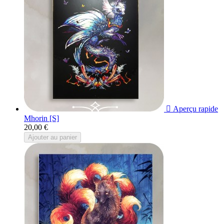

Aperçu rapide
Mhorin [S]
20,00 €
Ajouter au panier