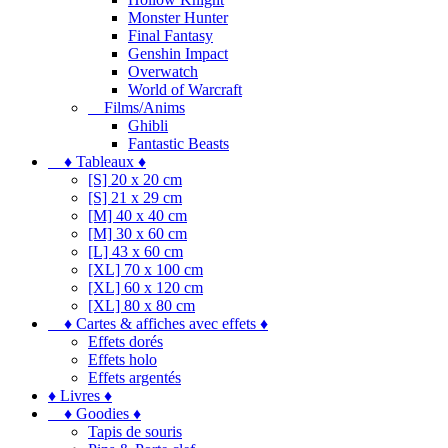
Monster Hunter
Final Fantasy
Genshin Impact
Overwatch
World of Warcraft
Films/Anims
Ghibli
Fantastic Beasts
♦ Tableaux ♦
[S] 20 x 20 cm
[S] 21 x 29 cm
[M] 40 x 40 cm
[M] 30 x 60 cm
[L] 43 x 60 cm
[XL] 70 x 100 cm
[XL] 60 x 120 cm
[XL] 80 x 80 cm
♦ Cartes & affiches avec effets ♦
Effets dorés
Effets holo
Effets argentés
♦ Livres ♦
♦ Goodies ♦
Tapis de souris