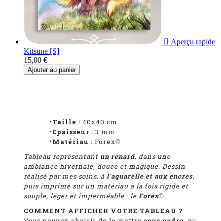

Aperçu rapide
Kitsune [S]
15,00 €
Ajouter au panier
•Taille :
40x40 cm
•Épaisseur :
3 mm
•Matériau :
Forex
©
Tableau représentant
un renard
, dans une
ambiance hivernale, douce et magique.
D
essin
réalisé par mes soins, à
l'aquarelle et aux encres
,
puis imprimé sur un matériau à la fois rigide et
souple, léger et imperméable : le
Forex
.
©
COMMENT AFFICHER VOTRE TABLEAU ?
Vous pouvez choisir de le mettre
sous cadre
, ou