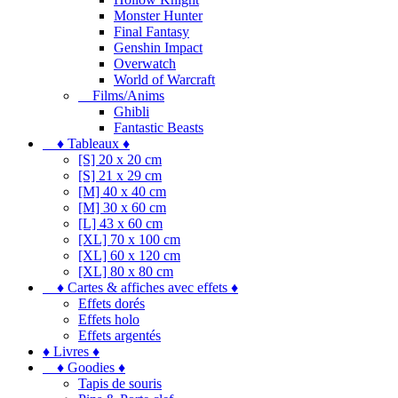
Monster Hunter
Final Fantasy
Genshin Impact
Overwatch
World of Warcraft
Films/Anims
Ghibli
Fantastic Beasts
♦ Tableaux ♦
[S] 20 x 20 cm
[S] 21 x 29 cm
[M] 40 x 40 cm
[M] 30 x 60 cm
[L] 43 x 60 cm
[XL] 70 x 100 cm
[XL] 60 x 120 cm
[XL] 80 x 80 cm
♦ Cartes & affiches avec effets ♦
Effets dorés
Effets holo
Effets argentés
♦ Livres ♦
♦ Goodies ♦
Tapis de souris