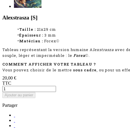
Alexstrasza [S]
•Taille :
21x29 cm
•Épaisseur :
3 mm
•Matériau :
Forex
©
Tableau représentant la version humaine A
lexstrasza
avec d
souple, léger et imperméable : le
Forex
.
©
COMMENT AFFICHER VOTRE TABLEAU ?
Vous pouvez choisir de le mettre
sous cadre
, ou pour un ef
20,00 €
TTC
Ajouter au panier
Partager