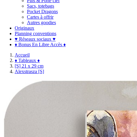
Pins & Porte clef
Sacs, totebags
Pocket Dragons
Cartes à offrir
Autres goodies
Originaux
Planning conventions
♥ Réseaux sociaux ♥
♦ Bonus En Libre Accès ♦
Accueil
♦ Tableaux ♦
[S] 21 x 29 cm
Alexstrasza [S]