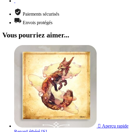
Paiements sécurisés
Envois protégés
Vous pourriez aimer...

Aperçu rapide
Renard éthéré [S]